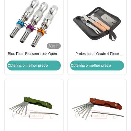
Vídeo
Blue Plum Blossom Lock Opener
Professional Grade 4 Piece
Tool Set 3pcs para a escolha
Locksmith's Tool Kit para costuras
suave de fechamento
de portas
Obtenha o melhor preço
Obtenha o melhor preço