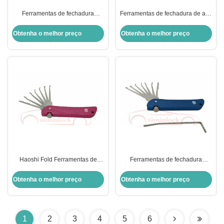
Ferramentas de fechadura
Ferramentas de fechadura de aço
Haoshi dobrável 7 em 1 Lock
inoxidável de alta qualidade
Picking Set Ferramentas de
dobrável 7 em 1 Ferramentas de
Obtenha o melhor preço
Obtenha o melhor preço
fechadura (verde)
fechadura
Haoshi Fold Ferramentas de
Ferramentas de fechadura
Serralheiro Foldável 7 em 1 Lock
dobráveis 7 em 1 Ferramentas de
Picking Set Ferramentas de
fechadura Haoshi Fold
Obtenha o melhor preço
Obtenha o melhor preço
Serralheiro (Pink)
Ferramentas de fechadura (azul)
1
2
3
4
5
6