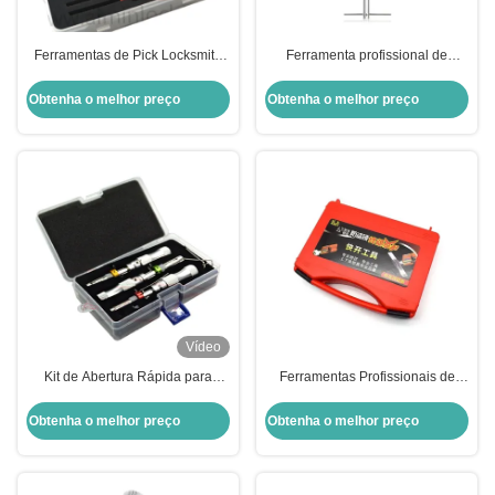
Ferramentas de Pick Locksmith
Ferramenta profissional de
em Aço Inoxidável para
chaveiro para caixa eletrônico
Desbloqueio de Cofres e Caixas
(ATM) 700g para reparo de
Obtenha o melhor preço
Obtenha o melhor preço
Fortes
fechaduras de cofres Lagard
2212 2226 2270
Vídeo
Kit de Abertura Rápida para
Ferramentas Profissionais de
Fechadura Tubular Flor de
Serralheiros Conjunto Dimple Pin
Ameixa da Coreia do Sul 3
Multifuncional Kaba Lock Picks
Obtenha o melhor preço
Obtenha o melhor preço
Conjuntos Vermelho Unidades de
Ferramentas
Venda Item Único