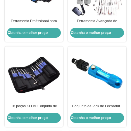
Ferramenta Profissional para
Ferramenta Avançada de
Extração de Cilindro Euro,
Chaveiro Pick Elétrico de
Ferramenta de Chaveiro, Extrator
Fechadura Bump Gun
Obtenha o melhor preço
Obtenha o melhor preço
de Núcleo, Ferramentas de Pick
Ferramentas de Abertura de
Fechaduras
18 peças KLOM Conjunto de
Conjunto de Pick de Fechadura
Chaves de Fenda de Aço
Tubular KLOM 7 pinos
Inoxidável para Abertura de
Ferramenta de Abertura Rápida
Obtenha o melhor preço
Obtenha o melhor preço
Fechaduras Ferramentas de
para Fechaduras Tubulares
Chaveiro