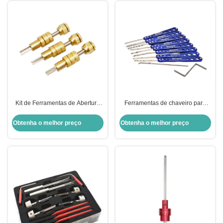
Kit de Ferramentas de Abertura
Ferramentas de chaveiro para
Rápida para Fechadura Kaba
cofres 8 em 2 Conjunto de
Dimple 3 peças Ferramentas de
gazuas Ganchos Conjunto de
Obtenha o melhor preço
Obtenha o melhor preço
Chaveiro Design Telescópico
gazuas