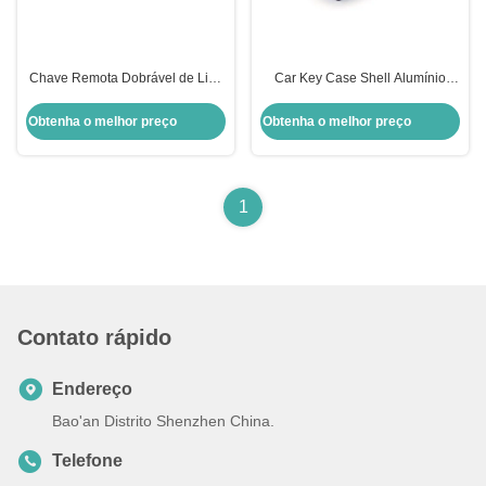
Chave Remota Dobrável de Liga
Car Key Case Shell Alumínio
de Alumínio para Peugeot -
Retrovisor Plegavel Shell Para
Substituição Roxa
Peugeot Azul Peugeot Key Shell
Obtenha o melhor preço
Obtenha o melhor preço
1
Contato rápido
Endereço
Bao'an Distrito Shenzhen China.
Telefone