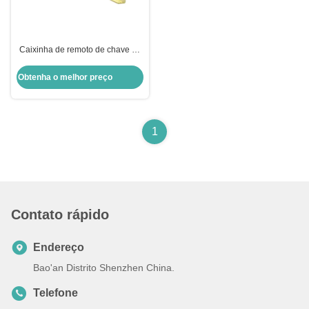
Caixinha de remoto de chave de
carro com botão de chave de
carro
Obtenha o melhor preço
1
Contato rápido
Endereço
Bao'an Distrito Shenzhen China.
Telefone