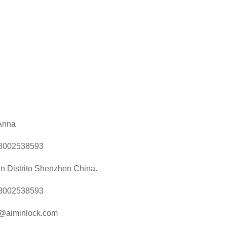
Anna
8002538593
n Distrito Shenzhen China.
8002538593
@aiminlock.com