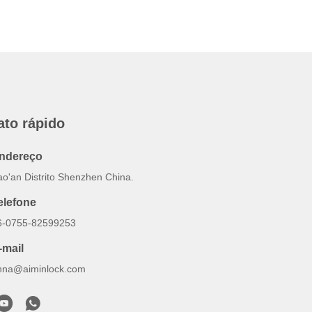
ato rápido
ndereço
ao'an Distrito Shenzhen China.
elefone
6-0755-82599253
-mail
nna@aiminlock.com