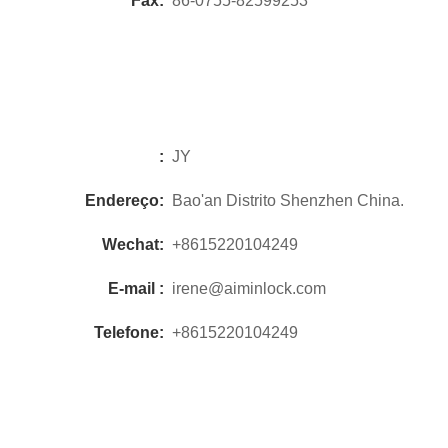
Fax:
86-0755-82599253
:
JY
Endereço:
Bao'an Distrito Shenzhen China.
Wechat:
+8615220104249
E-mail :
irene@aiminlock.com
Telefone:
+8615220104249