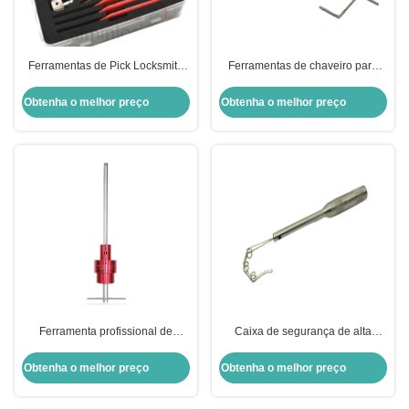
Ferramentas de Pick Locksmith
Ferramentas de chaveiro para
em Aço Inoxidável para
cofres 8 em 2 Conjunto de
Desbloqueio de Cofres e Caixas
gazuas Ganchos Conjunto de
Obtenha o melhor preço
Obtenha o melhor preço
Fortes
gazuas
Ferramenta profissional de
Caixa de segurança de alta
chaveiro para caixa eletrônico
qualidade Caixa de segurança e
(ATM) 700g para reparo de
placa de gancho - Ferramentas
Obtenha o melhor preço
Obtenha o melhor preço
fechaduras de cofres Lagard
confiáveis dos serralheiros
2212 2226 2270