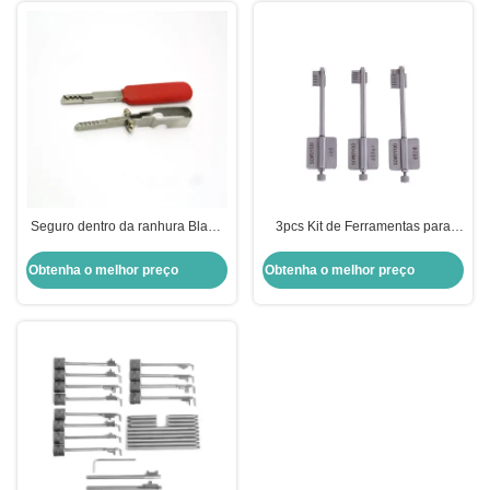
Seguro dentro da ranhura Blade
3pcs Kit de Ferramentas para
Lock Ferramenta de abertura
Diebold Fechadura Profissional
rápida Ferramentas manuais
Feitador de fechaduras
Obtenha o melhor preço
Obtenha o melhor preço
vermelhas de serralheiro
Ferramentas Ferramentas
Ferramentas