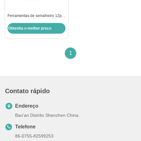
Ferramentas de serralheiro 12pcs
Ferramentas de serralheiro para
cofres
Obtenha o melhor preço
1
Contato rápido
Endereço
Bao'an Distrito Shenzhen China.
Telefone
86-0755-82599253