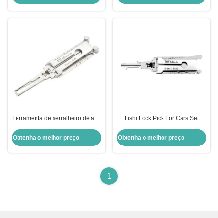
Pick Ferramentas de Serralheiro
Domésticas Ferramentas de
Abertura Conjunto México
Ferramenta de serralheiro de alta
Lishi Lock Pick For Cars Set
qualidade Toy48 Car Lishi 2 In 1
TOY43 2-in-1 Pick Car Door Lock
Reader Ferramenta de
Pick Decoder Desbloquear
Obtenha o melhor preço
Obtenha o melhor preço
serralheiro Auto Lock Pick Set
Ferramenta
1