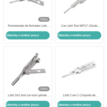
Vídeo
Ferramentas de fechador Lishi
Car Lishi Tool MIT17-10cuts
MIT17-10cuts SS103 2 em 1 Para
SS103 2 em 1 Ferramentas de
Mitsubishi Portão Lock Opener
Serralheiro Lishi Para Mitsubishi
Obtenha o melhor preço
Obtenha o melhor preço
Porta Lock Opener
Vídeo
Lishi 2in1 tool car lock cylinder
Lishi 2 em 1 Conjunto de
decoder reader locksmith picking
Ferramentas de Serralheiro R59
tools
Decodificador Pick Master Lock
Obtenha o melhor preço
Obtenha o melhor preço