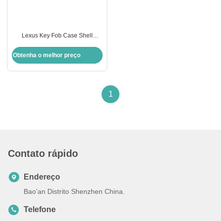
Lexus Key Fob Case Shell
Substituição de chave leve
Remote Shell Blade Negro
Obtenha o melhor preço
Transponder Casing 40mm
1
Contato rápido
Endereço
Bao'an Distrito Shenzhen China.
Telefone