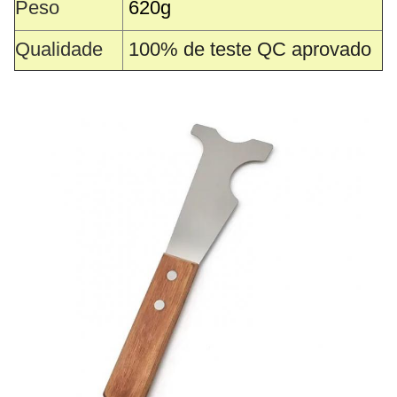
Peso
620
g
Qualidade
100% de teste QC aprovado