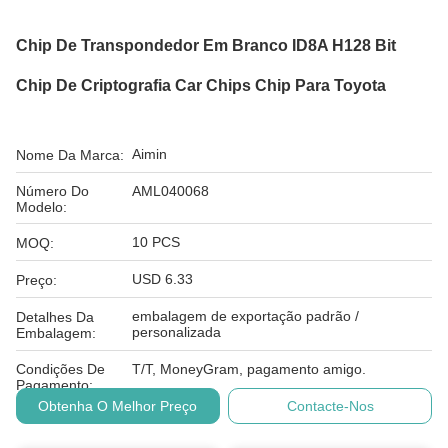
Chip De Transpondedor Em Branco ID8A H128 Bit
Chip De Criptografia Car Chips Chip Para Toyota
Aimin
Nome Da Marca:
Número Do
AML040068
Modelo:
10 PCS
MOQ:
USD 6.33
Preço:
embalagem de exportação padrão /
Detalhes Da
personalizada
Embalagem:
Condições De
T/T, MoneyGram, pagamento amigo.
Pagamento:
Obtenha O Melhor Preço
Contacte-Nos