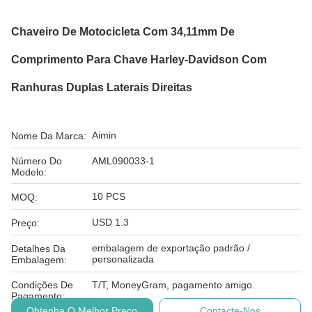
Chaveiro De Motocicleta Com 34,11mm De
Comprimento Para Chave Harley-Davidson Com
Ranhuras Duplas Laterais Direitas
Aimin
Nome Da Marca:
Número Do
AML090033-1
Modelo:
10 PCS
MOQ:
USD 1.3
Preço:
embalagem de exportação padrão /
Detalhes Da
personalizada
Embalagem:
Condições De
T/T, MoneyGram, pagamento amigo.
Pagamento:
Obtenha O Melhor Preço
Contacte-Nos