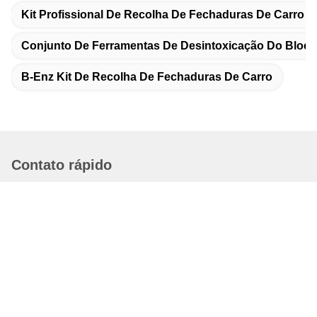
Kit Profissional De Recolha De Fechaduras De Carro
Conjunto De Ferramentas De Desintoxicação Do Bloco
B-Enz Kit De Recolha De Fechaduras De Carro
Contato rápido
Endereço
Bao'an Distrito Shenzhen China.
Telefone
86-0755-82599253
E-mail
anna@aiminlock.com