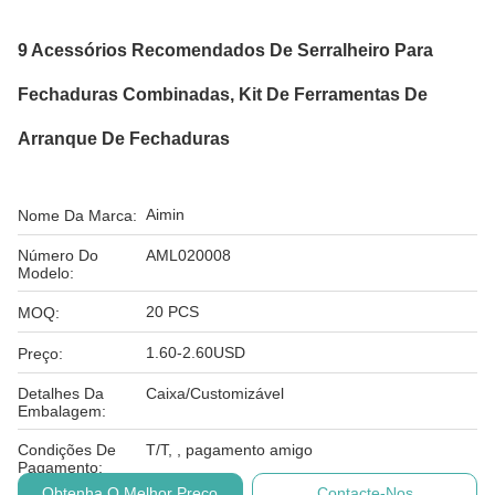
9 Acessórios Recomendados De Serralheiro Para
Fechaduras Combinadas, Kit De Ferramentas De
Arranque De Fechaduras
Aimin
Nome Da Marca:
Número Do
AML020008
Modelo:
20 PCS
MOQ:
1.60-2.60USD
Preço:
Detalhes Da
Caixa/Customizável
Embalagem:
Condições De
T/T, , pagamento amigo
Pagamento:
Obtenha O Melhor Preço
Contacte-Nos