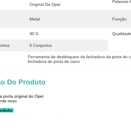
Palavras-
Original Da Opel
Metal
Função:
90 G
Qualidade
ínima:
5 Conjuntos
Ferramenta de desbloqueio da fechadura da porta do c
fechadura de porta de carro
ão Do Produto
 a porta original do Opel.
ente novo.
roduto: