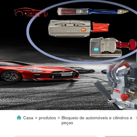
Casa
>
produtos
>
Bloqueio de automóveis e cilindros e
peças