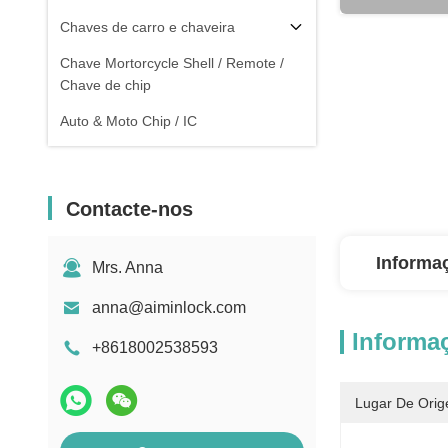
Chaves de carro e chaveira
Chave Mortorcycle Shell / Remote /
Chave de chip
Auto & Moto Chip / IC
Contacte-nos
Informa
Mrs. Anna
anna@aiminlock.com
Informa
+8618002538593
Lugar De Orig