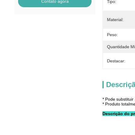
Contato agora
Tipo:
Material:
Peso:
Quantidade M
Destacar:
Descriç
* Pode substituir
* Produto totalm
Descrição do p