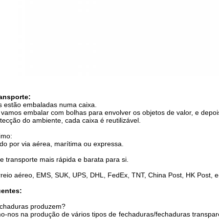
ansporte:
s estão embaladas numa caixa.
vamos embalar com bolhas para envolver os objetos de valor, e depois
ecção do ambiente, cada caixa é reutilizável.
imo:
do por via aérea, marítima ou expressa.
e transporte mais rápida e barata para si.
reio aéreo, EMS, SUK, UPS, DHL, FedEx, TNT, China Post, HK Post, e-
uentes:
fechaduras produzem?
mo-nos na produção de vários tipos de fechaduras/fechaduras transpar