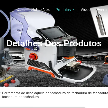
Casa
Sobre Nós
Vídeo
Produtos
Event
Detalhes Dos Produtos
>
Ferramenta de desbloqueio de fechadura de fechadura de fechadura
fechadura de fechadura