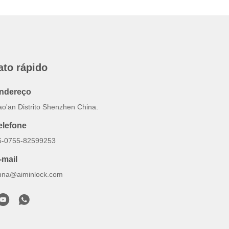
ato rápido
ndereço
ao'an Distrito Shenzhen China.
elefone
6-0755-82599253
-mail
nna@aiminlock.com