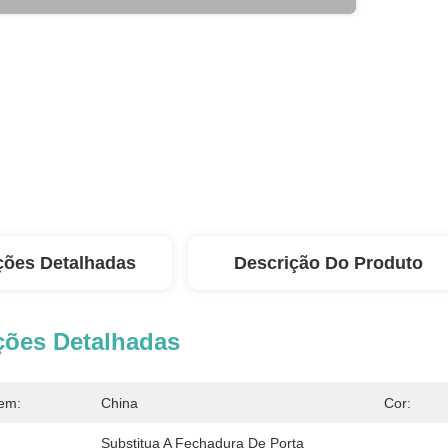
ções Detalhadas
Descrição Do Produto
ções Detalhadas
em:
China
Cor:
Substitua A Fechadura De Porta 