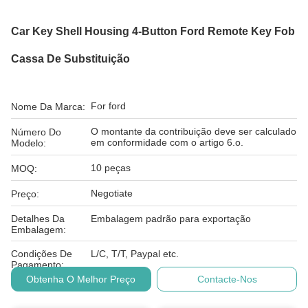
Car Key Shell Housing 4-Button Ford Remote Key Fob
Cassa De Substituição
For ford
Nome Da Marca:
O montante da contribuição deve ser calculado
Número Do
em conformidade com o artigo 6.o.
Modelo:
10 peças
MOQ:
Negotiate
Preço:
Detalhes Da
Embalagem padrão para exportação
Embalagem:
Condições De
L/C, T/T, Paypal etc.
Pagamento:
Obtenha O Melhor Preço
Contacte-Nos