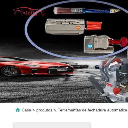
Casa
>
produtos
>
Ferramentas de fechadura automática