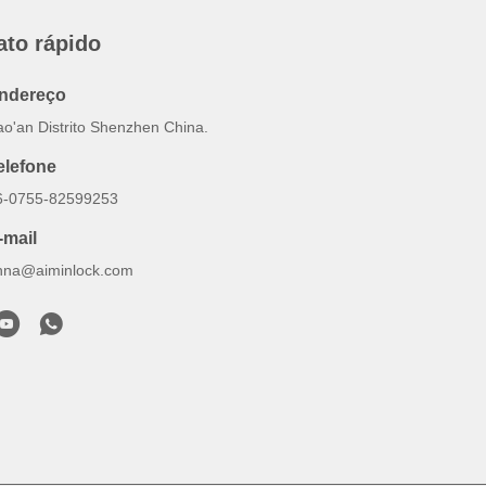
ato rápido
ndereço
ao'an Distrito Shenzhen China.
elefone
6-0755-82599253
-mail
nna@aiminlock.com