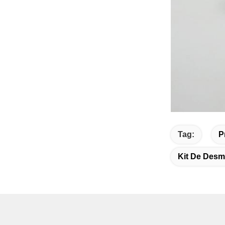
Tag:
P
Kit De Des