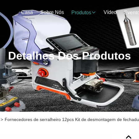
Casa
Sobre Nós
Vídeo
Produtos
Event
Detalhes Dos Produtos
>
Fornecedores de serralheiro 12pcs Kit de desmontagem de fechadur