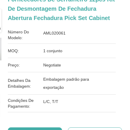
De Desmontagem De Fechadura
Abertura Fechadura Pick Set Cabinet
Número Do
AML020061
Modelo:
MOQ:
1 conjunto
Preço:
Negotiate
Embalagem padrão para
Detalhes Da
Embalagem:
exportação
Condições De
L/C, T/T
Pagamento: