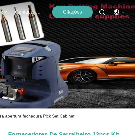
Contacte-Nos
Citações
os
a abertura fechadura Pick Set Cabinet
Fornecedores De Serralheiro 12pcs Kit