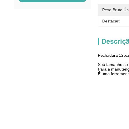
Peso Bruto Ún
Destacar:
Descriç
Fechadura 12pcs
Seu tamanho se e
Para a manutençã
É uma ferramenta