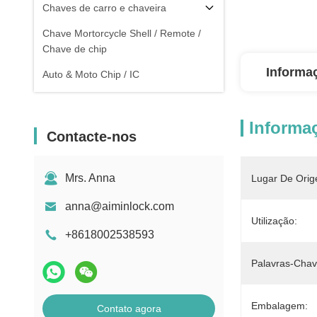
Chaves de carro e chaveira
Chave Mortorcycle Shell / Remote /
Chave de chip
Informa
Auto & Moto Chip / IC
Informa
Contacte-nos
Mrs. Anna
Lugar De Orig
anna@aiminlock.com
Utilização:
+8618002538593
Palavras-Chav
Embalagem:
Contato agora