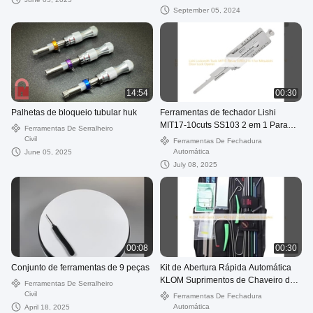
September 05, 2024
14:54
00:30
Palhetas de bloqueio tubular huk
Ferramentas de fechador Lishi
MIT17-10cuts SS103 2 em 1 Para
Ferramentas De Serralheiro
Mitsubishi Portão Lock Opener
Civil
Ferramentas De Fechadura
Automática
June 05, 2025
July 08, 2025
00:08
00:30
Conjunto de ferramentas de 9 peças
Kit de Abertura Rápida Automática
KLOM Suprimentos de Chaveiro de
Ferramentas De Serralheiro
Alta Qualidade
Civil
Ferramentas De Fechadura
Automática
April 18, 2025