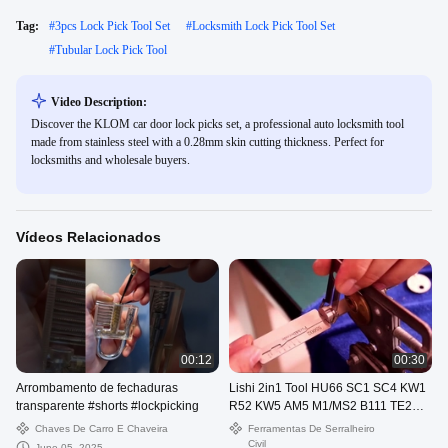
Tag:
#
3pcs Lock Pick Tool Set
#
Locksmith Lock Pick Tool Set
#
Tubular Lock Pick Tool
Video Description:
Discover the KLOM car door lock picks set, a professional auto locksmith tool
made from stainless steel with a 0.28mm skin cutting thickness. Perfect for
locksmiths and wholesale buyers.
Vídeos Relacionados
00:12
00:30
Arrombamento de fechaduras
Lishi 2in1 Tool HU66 SC1 SC4 KW1
transparente #shorts #lockpicking
R52 KW5 AM5 M1/MS2 B111 TE2
Decodificador de Seleção de
Chaves De Carro E Chaveira
Ferramentas De Serralheiro
Bloqueio
Civil
June 05, 2025